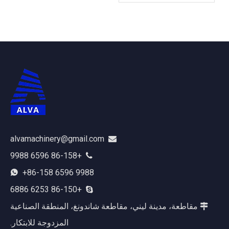
بالحياة في ALUMINIUM
CHINA 2026: الوفود
العالمية تتوافد على الجناح
N5-5F15 وسط
alvamachinery@gmail.com

+86-158 6596 9988

+86-158 6596 9988

+86-150 6253 6886

مقاطعة، مدينة ليني، مقاطعة شاندونغ، المنطقة الصناعية

المزدوجة للابتكار.