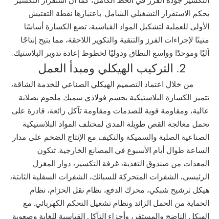
التكسير جودة الفرز في الخط الكامل، كما أن استقرار التكسير
يحكم الاستقرار التشغيلي الشامل. باعتبارها نقطة التفتيش
الأولى للعملية لتشكيل المواد القياسية، تضع الكسارة أساسًا
متينًا لإجراءات الفرز والتنقية والتكوير اللاحقة، مما يتيح إنتاجًا
آليًا وموحدًا وواسع النطاق ودوليًا لخطوط إعادة تدوير البلاستيك.
2. التركيب الهيكلي ومبدأ العمل
من خلال اعتماد التصميم الهيكلي الصناعي للخدمة الشاقة،
تتميز الكسارة البلاستيكية بجسم فولاذي سميك ملحوم بصلابة
عالية، ومقاومة قوية للصدمات ومقاومة تآكل رائعة، قادرة على
تحمل معالجة القص طويلة المدى لمختلف المواد البلاستيكية
الصناعية الصلبة والسميكة والتكيف مع الإنتاج الضخم على مدار
الساعة طوال أيام الأسبوع في المصانع الخارجية. تتكون
المعدات من صندوق التغذية، غرفة التكسير، دوار المغزل
الرئيسي، الشفرات المتحركة للسبائك، الشفرات السفلية الثابتة،
هيكل ترشيح شبكي، محرك الدفع، نظام نقل الحزام، نظام
الحماية من الحمل الزائد ونظام تشغيل التحكم الكهربائي. مع
الهيكل الناضج والمستقر، وأجزاء التآكل القياسية للغاية وصعوبة