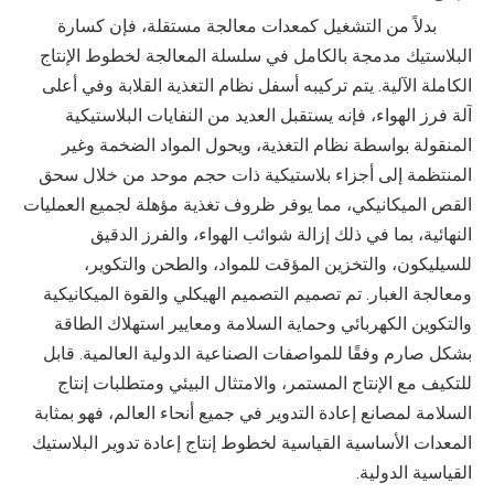
بدلاً من التشغيل كمعدات معالجة مستقلة، فإن كسارة
البلاستيك مدمجة بالكامل في سلسلة المعالجة لخطوط الإنتاج
الكاملة الآلية. يتم تركيبه أسفل نظام التغذية القلابة وفي أعلى
آلة فرز الهواء، فإنه يستقبل العديد من النفايات البلاستيكية
المنقولة بواسطة نظام التغذية، ويحول المواد الضخمة وغير
المنتظمة إلى أجزاء بلاستيكية ذات حجم موحد من خلال سحق
القص الميكانيكي، مما يوفر ظروف تغذية مؤهلة لجميع العمليات
النهائية، بما في ذلك إزالة شوائب الهواء، والفرز الدقيق
للسيليكون، والتخزين المؤقت للمواد، والطحن والتكوير،
ومعالجة الغبار. تم تصميم التصميم الهيكلي والقوة الميكانيكية
والتكوين الكهربائي وحماية السلامة ومعايير استهلاك الطاقة
بشكل صارم وفقًا للمواصفات الصناعية الدولية العالمية. قابل
للتكيف مع الإنتاج المستمر، والامتثال البيئي ومتطلبات إنتاج
السلامة لمصانع إعادة التدوير في جميع أنحاء العالم، فهو بمثابة
المعدات الأساسية القياسية لخطوط إنتاج إعادة تدوير البلاستيك
القياسية الدولية.