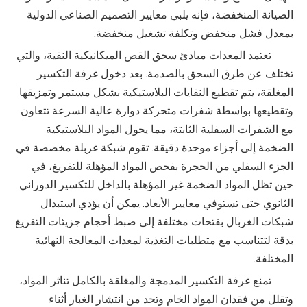
الصيانة المنخفضة، فإنه يلبي معايير التصميم الصناعي الدولية
بمعدل فشل منخفض وتكلفة تشغيل منخفضة.
تعتمد المعدات مبادئ سحق القص الميكانيكية النقية، والتي
تختلف عن طرق السحق بالصدمة. بعد دخول غرفة التكسير
المغلقة، يتم تقطيع النفايات البلاستيكية بشكل مستمر وتمزيقها
وتقطيعها بواسطة شفرات متحركة دوارة عالية السرعة تتعاون
مع الشفرات السفلية الثابتة، مما يحول المواد البلاستيكية
الضخمة إلى أجزاء موحدة دقيقة. تقوم شبكة غربلة مخصصة في
الجزء السفلي من الحجرة بفحص المواد المؤهلة للتفريغ، في
حين تظل المواد الضخمة غير المؤهلة بالداخل للتكسير الدوراني
الثانوي حتى تستوفي معايير الأبعاد. يمكن أن يؤدي استبدال
شبكات الغربال بفتحات مختلفة إلى ضبط أحجام جزيئات التفريغ
بدقة لتتناسب مع متطلبات التغذية لمعدات المعالجة النهائية
المختلفة.
تمنع غرفة التكسير المدمجة والمغلقة بالكامل تناثر المواد،
وتقلل من فقدان المواد الخام وتحد من انتشار الغبار أثناء