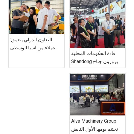
التعاون الدولي يتعمق:
عملاء من آسيا الوسطى
قادة الحكومات المحلية
يزورون مصنع Alva
يزورون جناح Shandong
Machinery Linyi لإجراء
Alva Machinery Group في
فحص متعمق لمعدات
ALUMINIUM CHINA
إعادة التدوير
2026، لتشجيع التخطيط
العالمي للمؤسسات
والارتقاء الصناعي
Alva Machinery Group
تختتم يومها الأول النابض