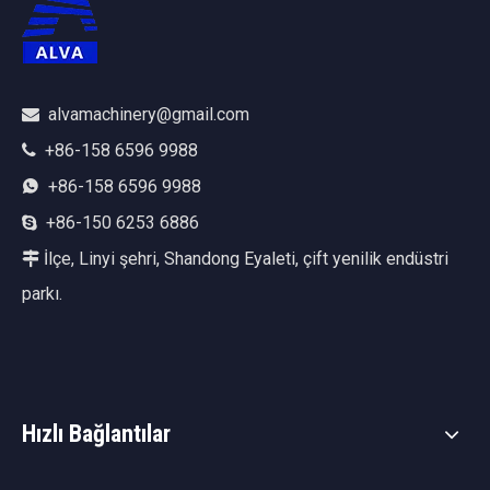
alvamachinery@gmail.com

+86-158 6596 9988

+86-158 6596 9988

+86-150 6253 6886

İlçe, Linyi şehri, Shandong Eyaleti, çift yenilik endüstri

parkı.
Hızlı Bağlantılar