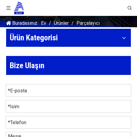
Buradasınız:
Ev
/
Ürünler
/
Parçalayıcı
Ürün Kategorisi
Bize Ulaşın