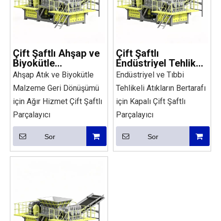
Çift Şaftlı Ahşap ve
Çift Şaftlı
Biyokütle
Endüstriyel Tehlikeli
Parçalayıcı
Atık Parçalayıcı
Ahşap Atık ve Biyokütle
Endüstriyel ve Tıbbi
Malzeme Geri Dönüşümü
Tehlikeli Atıkların Bertarafı
için Ağır Hizmet Çift Şaftlı
için Kapalı Çift Şaftlı
Parçalayıcı
Parçalayıcı
Sor
Sor